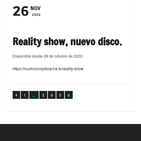
26
NOV
2022
Reality show, nuevo disco.
Disponible desde 28 de octubre de 2022.
https://mushroompillow.lnk.to/reality-show
1
…
3
4
5
6