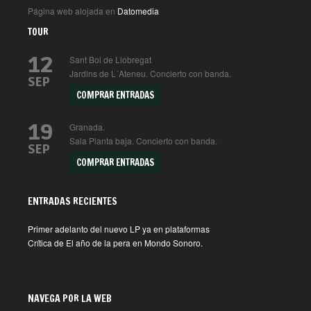
Página web alojada en
Datomedia
TOUR
12
Sant Boi de Llobregat
Jardins de L´Ateneu. Concierto con banda.
SEP
COMPRAR ENTRADAS
19
Granada.
Sala Planta baja. Concierto con banda.
SEP
COMPRAR ENTRADAS
ENTRADAS RECIENTES
Primer adelanto del nuevo LP ya en plataformas
1 agosto, 2026
Crítica de El año de la pera en Mondo Sonoro.
10 julio, 2026
NAVEGA POR LA WEB