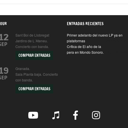
TOUR
ENTRADAS RECIENTES
12
Sant Boi de Llobregat
Primer adelanto del nuevo LP ya en
Jardins de L´Ateneu.
plataformas
1 agosto, 202
SEP
Concierto con banda.
Crítica de El año de la
pera en Mondo Sonoro.
10 julio, 202
COMPRAR ENTRADAS
19
Granada.
Sala Planta baja. Concierto
SEP
con banda.
COMPRAR ENTRADAS