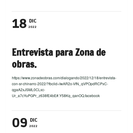
18
DIC
2022
Entrevista para Zona de
obras.
https://www.zonadeobras.com/dialogando/2022/12/18/entrevista-
con-sr-chinarro-2022/?fbclid=IwAR2o-VfN_qVPOpdRCPxC-
qgaA2xJSML0CLxc-
Ur_a7cYuPGPr_z638fE4bE#.Y58Kq_qanOQ.facebook
09
DIC
2022