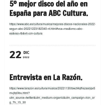
5º mejor disco del año en
España para ABC Cultura.
https://www.abc.es/cultura/musica/mejores-discos-nacionales-2022-
segun-abc-20221223182340-nt.html#vca=rrss&vmc=abc-
es&vso=fb&vli=cm-cultura
22
DIC
2022
Entrevista en La Razón.
https://www.larazon.es/cultura/musica/20221130/bwzt4qfhszasrjqx5
mujfql3bu.html?
utm_source=twitter&utm_medium=organic&utm_campaign=lrzn_or
g_Th_15_30