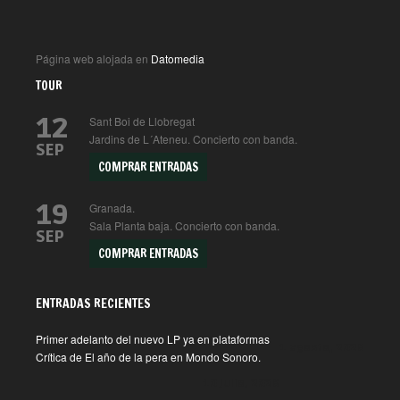
Página web alojada en
Datomedia
TOUR
12
Sant Boi de Llobregat
Jardins de L´Ateneu. Concierto con banda.
SEP
COMPRAR ENTRADAS
19
Granada.
Sala Planta baja. Concierto con banda.
SEP
COMPRAR ENTRADAS
ENTRADAS RECIENTES
Primer adelanto del nuevo LP ya en plataformas
1 agosto, 2026
Crítica de El año de la pera en Mondo Sonoro.
10 julio, 2026