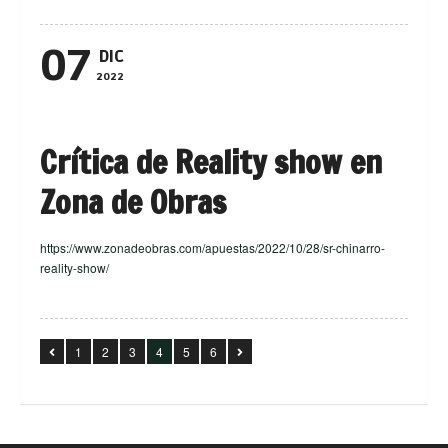
07
DIC
2022
Crítica de Reality show en
Zona de Obras
https://www.zonadeobras.com/apuestas/2022/10/28/sr-chinarro-
reality-show/
1
2
3
4
5
6