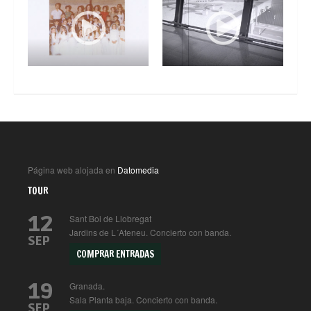
Página web alojada en
Datomedia
TOUR
12
Sant Boi de Llobregat
Jardins de L´Ateneu. Concierto con banda.
SEP
COMPRAR ENTRADAS
19
Granada.
Sala Planta baja. Concierto con banda.
SEP