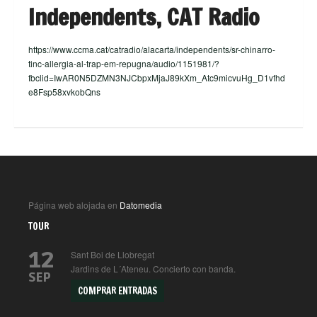
Independents, CAT Radio
https://www.ccma.cat/catradio/alacarta/independents/sr-chinarro-
tinc-allergia-al-trap-em-repugna/audio/1151981/?
fbclid=IwAR0N5DZMN3NJCbpxMjaJ89kXm_Atc9micvuHg_D1vfhd
e8Fsp58xvkobQns
Página web alojada en
Datomedia
TOUR
12
Sant Boi de Llobregat
Jardins de L´Ateneu. Concierto con banda.
SEP
COMPRAR ENTRADAS