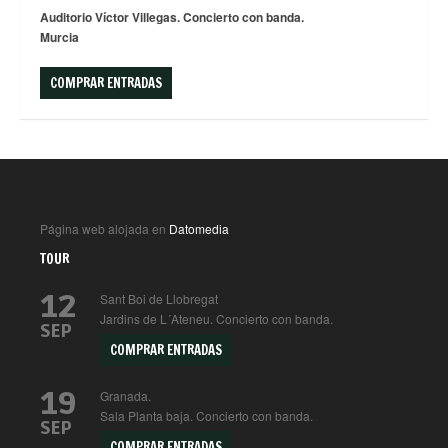
Auditorio Víctor Villegas. Concierto con banda.
Murcia
COMPRAR ENTRADAS
Página web alojada en
Datomedia
TOUR
12
Sant Boi de Llobregat
Jardins de L´Ateneu. Concierto con banda.
SEP
COMPRAR ENTRADAS
19
Granada.
Sala Planta baja. Concierto con banda.
SEP
COMPRAR ENTRADAS