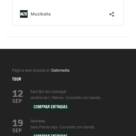
Página web alojada en
Datomedia
TOUR
12
Sant Boi de Llobregat
Jardins de L´Ateneu. Concierto con banda.
SEP
COMPRAR ENTRADAS
19
Granada.
Sala Planta baja. Concierto con banda.
SEP