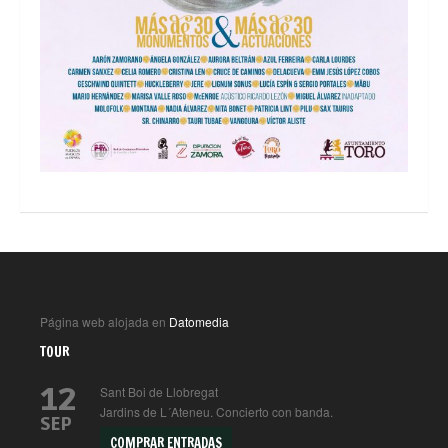
Página web alojada en
Datomedia
TOUR
12
Sant Boi de Llobregat
Jardins de L´Ateneu. Concierto con banda.
SEP
COMPRAR ENTRADAS