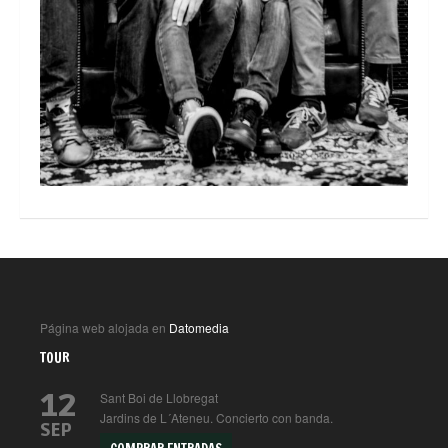
Página web alojada en
Datomedia
TOUR
12
Sant Boi de Llobregat
Jardins de L´Ateneu. Concierto con banda.
SEP