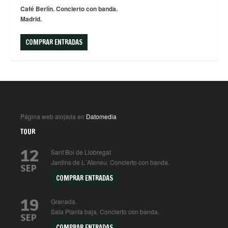
Café Berlín. Concierto con banda.
Madrid.
COMPRAR ENTRADAS
Página web alojada en
Datomedia
TOUR
12
Sant Boi de Llobregat
Jardins de L´Ateneu. Concierto con banda.
SEP
COMPRAR ENTRADAS
19
Granada.
Sala Planta baja. Concierto con banda.
SEP
COMPRAR ENTRADAS