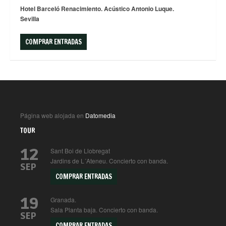
Hotel Barceló Renacimiento. Acústico Antonio Luque.
Sevilla
COMPRAR ENTRADAS
Página web alojada en
Datomedia
TOUR
12
Sant Boi de Llobregat
Jardins de L´Ateneu. Concierto con banda.
SEP
COMPRAR ENTRADAS
19
Granada.
Sala Planta baja. Concierto con banda.
SEP
COMPRAR ENTRADAS