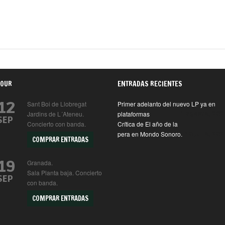
TOUR
ENTRADAS RECIENTES
12
Sant Boi de Llobregat
Primer adelanto del nuevo LP ya en
Jardins de L´Ateneu.
plataformas
1 agosto, 202
SEP
Concierto con banda.
Crítica de El año de la
pera en Mondo Sonoro.
10 julio, 202
COMPRAR ENTRADAS
19
Granada.
Sala Planta baja. Concierto
SEP
con banda.
COMPRAR ENTRADAS