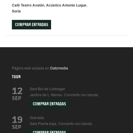
Café Teatro Avalón. Acústico Antonio Luque.
Soria
COMPRAR ENTRADAS
Página web alojada en
Datomedia
TOUR
12
Sant Boi de Llobregat
Jardins de L´Ateneu. Concierto con banda.
SEP
COMPRAR ENTRADAS
19
Granada.
Sala Planta baja. Concierto con banda.
SEP
COMPRAR ENTRADAS