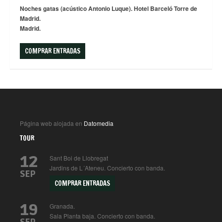
Noches gatas (acústico Antonio Luque). Hotel Barceló Torre de
Madrid.
Madrid.
COMPRAR ENTRADAS
Página web alojada en
Datomedia
TOUR
12
Sant Boi de Llobregat
Jardins de L´Ateneu. Concierto con banda.
SEP
COMPRAR ENTRADAS
19
Granada.
Sala Planta baja. Concierto con banda.