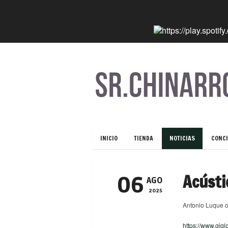
INICIO
TIENDA
NOTICIAS
CONCI
Acústi
06
AGO
2025
Antonio Luque o
https://www.gig