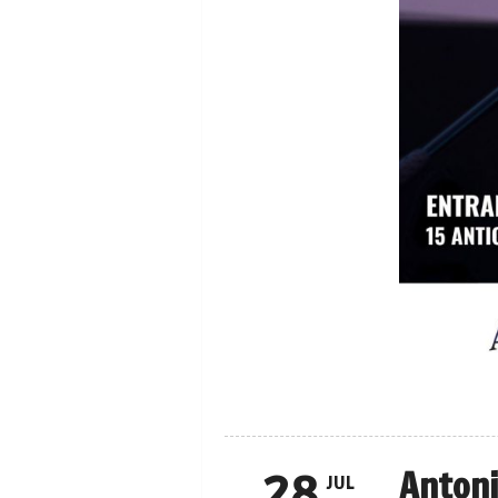
Antoni
28
JUL