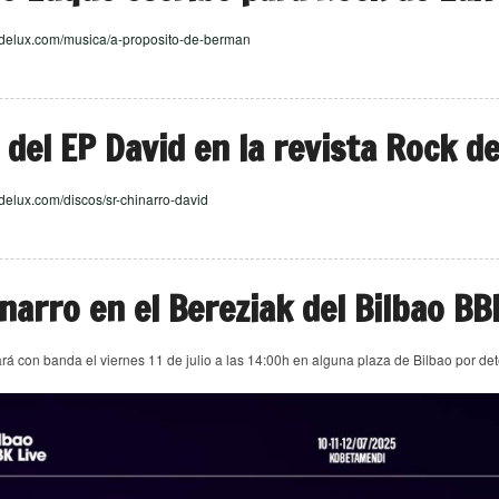
kdelux.com/musica/a-proposito-de-berman
a del EP David en la revista Rock d
delux.com/discos/sr-chinarro-david
inarro en el Bereziak del Bilbao BB
ará con banda el viernes 11 de julio a las 14:00h en alguna plaza de Bilbao por det