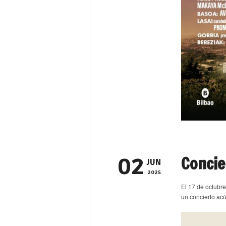
Concie
02
JUN
2025
El 17 de octubre
un concierto ac